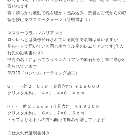
言われます
青く清らかな波動で魂を暖かく包み込み、慈愛と古代からの叡
智を授けるマスタークォーツ（証明書より）
マスターウラルレムリアンは
ロシレムとは商標登録されている関係で名前は違いますが
別ルートで届いている同じ南ウラル産のレムリアンです(仕入
れ先の証明書付き)
甲府の名工によってウラルレムリアンの原石から丁寧に磨かれ
作られています
SV925（ロジウムコーティング加工）
G・・・約２．５ｃｍ（金具含む）￥１９０００
クリスタル約１．４×１．４×０．４ｃｍ
H・・・約２．６ｃｍ（金具含む）￥１９０００
クリスタル約１．６×１．７×０．５ｃｍ
トップよりボトムの方へ向けて厚みが増しています
※仕入れ元証明書付き