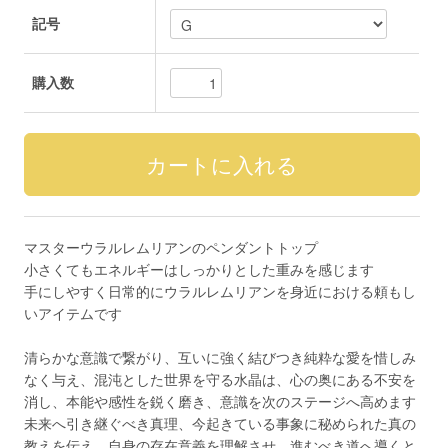
記号
購入数
マスターウラルレムリアンのペンダントトップ
小さくてもエネルギーはしっかりとした重みを感じます
手にしやすく日常的にウラルレムリアンを身近における頼もし
いアイテムです
清らかな意識で繋がり、互いに強く結びつき純粋な愛を惜しみ
なく与え、混沌とした世界を守る水晶は、心の奥にある不安を
消し、本能や感性を鋭く磨き、意識を次のステージへ高めます
未来へ引き継ぐべき真理、今起きている事象に秘められた真の
教えを伝え、自身の存在意義を理解させ、進むべき道へ導くと