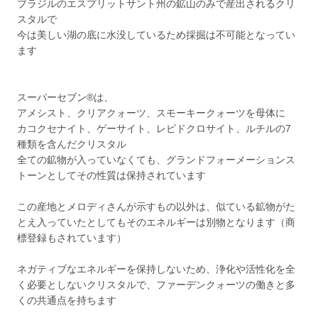
ブラジルのエスプリットサント州の鉱山のみで産出されるクリ
スタルで
今は美しい湖の底に水没しているため採掘は不可能となってい
ます
スーパーセブン®は、
アメシスト、クリアクォーツ、スモーキークォーツを母体に
カコクセナイト、ゲーサイト、レピドクロサイト、ルチルの7
種類を含んだクリスタル
全ての鉱物が入っていなくても、グランドフォーメーションス
トーンとしてその性質は保持されています
この産地とメロディさんが示すもの以外は、似ている鉱物がた
とえ入っていたとしてもそのエネルギーは別物となります（商
標登録もされています）
ネガティブなエネルギーを保持しないため、浄化や活性化を全
く必要としないクリスタルで、ファーデンクォーツの働きと多
くの共通点を持ちます