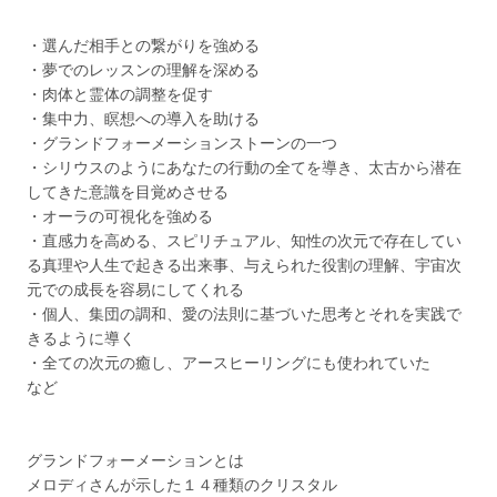
・選んだ相手との繋がりを強める
・夢でのレッスンの理解を深める
・肉体と霊体の調整を促す
・集中力、瞑想への導入を助ける
・グランドフォーメーションストーンの一つ
・シリウスのようにあなたの行動の全てを導き、太古から潜在
してきた意識を目覚めさせる
・オーラの可視化を強める
・直感力を高める、スピリチュアル、知性の次元で存在してい
る真理や人生で起きる出来事、与えられた役割の理解、宇宙次
元での成長を容易にしてくれる
・個人、集団の調和、愛の法則に基づいた思考とそれを実践で
きるように導く
・全ての次元の癒し、アースヒーリングにも使われていた
など
グランドフォーメーションとは
メロディさんが示した１４種類のクリスタル