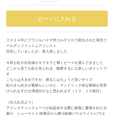
２０２４年にブラジルバイヤ州コルデイロで産出された発光ゴ
ールデンファントムアメシスト
完売していましたが、再入荷しました
今回も虹や石自体がキラキラと輝くピースを選んできました
どこから見ても虹が見られる、観察するにも楽しいポイントで
す
こちらは大きめですが、握るにはちょうど良いサイズ
虹のきらめきが素晴らしいのと、デンドリック的な模様が見受
けられますが土壌成分かなと思われます（１２，１５枚目）
（仕入れ元より）
アメシスティンクォーツが結晶化する際に錐面に蓄積された元
素が、シェーライト/灰重石から稀少鉱物パウエライト/パウエ