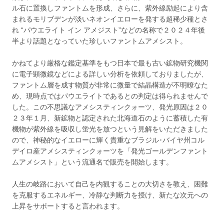
ル石に置換しファントムを形成、さらに、紫外線励起により含
まれるモリブデンが淡いネオンイエローを発する超稀少種とさ
れ “パウエライト イン アメジスト”などの名称で２０２４年後
半より話題となっていた珍しいファントムアメシスト。
かねてより厳格な鑑定基準をもつ日本で最も古い鉱物研究機関
に電子顕微鏡などによる詳しい分析を依頼しておりましたが、
ファントム層を成す物質が非常に微量で結晶構造が不明瞭なた
め、現時点ではパウエライトであるとの判定は得られませんで
した。この不思議なアメシスティンクォーツ、発光原因は２０
２３年１月、新鉱物と認定された北海道石のように蓄積した有
機物が紫外線を吸収し蛍光を放つという見解をいただきました
ので、神秘的なイエローに輝く貴重なブラジル･バイヤ州コル
デイロ産アメシスティンクォーツを「発光ゴールデンファント
ムアメシスト」という流通名で販売を開始します。
人生の岐路において自己を内観することの大切さを教え、困難
を克服するエネルギー、冷静な判断力を授け、新たな次元への
上昇をサポートすると言われます。