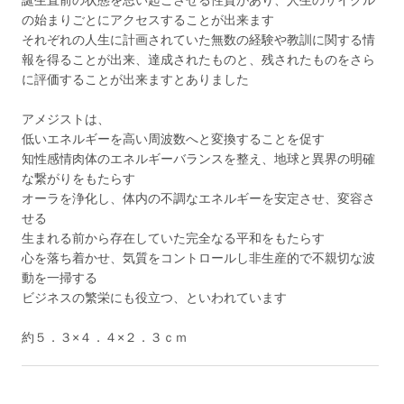
の始まりごとにアクセスすることが出来ます
それぞれの人生に計画されていた無数の経験や教訓に関する情
報を得ることが出来、達成されたものと、残されたものをさら
に評価することが出来ますとありました
アメジストは、
低いエネルギーを高い周波数へと変換することを促す
知性感情肉体のエネルギーバランスを整え、地球と異界の明確
な繋がりをもたらす
オーラを浄化し、体内の不調なエネルギーを安定させ、変容さ
せる
生まれる前から存在していた完全なる平和をもたらす
心を落ち着かせ、気質をコントロールし非生産的で不親切な波
動を一掃する
ビジネスの繁栄にも役立つ、といわれています
約５．３×４．４×２．３ｃｍ