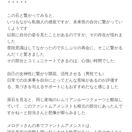
＊＊＊＊＊
この石と繋がってみると、
いつもながら私個人の感覚ですが、未来世の自分に繋がってい
くようです
以前に自分の姿を見たことがあるのですが、その存在が現れま
した
普段意識はしてなかったので久しぶりの再会に、そこに繋がる
んだ！と驚きました
その部分とコミュニケートできるのは、心強い時間でした
自己の女神性に繋がり開花、活性させる（男性でも）
日常での出来事を自分にとってどんな意味があるのか評価す
る、気づきを与えるサポートにもおすすめだなと感じました
原石を見ると、同じ産地のレムリアンルーツクォーツと酷似し
ていて、このファントムアメシストも根元の部分にあったんで
すかね～と担当さんと想像が膨らみました
メロディさんの本でファントムアメシストは、
誕生直前の状態を思い起こさせる性質があり、人生のサイクル