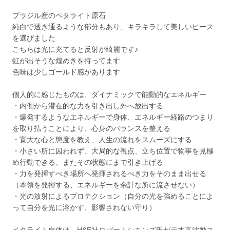
ブラジル産のペタライト原石
純白で透き通るような部分もあり、キラキラして美しいピース
を選びました
こちらは光に充てると反射が綺麗です♪
虹が出そうな煌めきを持ってます
色味は少しゴールド感があります
個人的に感じたものは、ダイナミックで能動的なエネルギー
・内側から潜在的な力を引き出し外へ放出する
・爆発するようなエネルギーで身体、エネルギー経路のつまり
を取り払うことにより、心身のバランスを整える
・寛大な心と態度を教え、人生の流れをスムーズにする
・小さい所に囚われず、大局的な視点、立ち位置で物事を見極
め行動できる、またその状態にまで引き上げる
・力を発揮すべき場所へ発揮されるべき力をそのまま出せる
（本領を発揮する、エネルギーを余計な所に流させない）
・光の放射によるプロテクション（自分の光を強めることによ
って自分を光に溶かす、影響されない守り）
ペタライト自体は、H&E社ロバートシモンズ氏が示す高波動ス