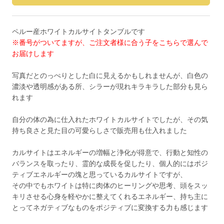
ペルー産ホワイトカルサイトタンブルです
※番号がついてますが、ご注文者様に合う子をこちらで選んで
お届けします
写真だとのっぺりとした白に見えるかもしれませんが、白色の
濃淡や透明感がある所、シラーが現れキラキラした部分も見ら
れます
自分の体の為に仕入れたホワイトカルサイトでしたが、その気
持ち良さと見た目の可愛らしさで販売用も仕入れました
カルサイトはエネルギーの増幅と浄化が得意で、行動と知性の
バランスを取ったり、霊的な成長を促したり、個人的にはポジ
ティブエネルギーの塊と思っているカルサイトですが、
その中でもホワイトは特に肉体のヒーリングや思考、頭をスッ
キリさせる心身を軽やかに整えてくれるエネルギー、持ち主に
とってネガティブなものをポジティブに変換する力も感じます